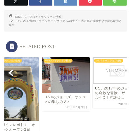
HOME
USJアトラクション情報
USJ 2017年のドラゴンボールザリアル4D天下一武道会の混雑予想や待ち時間と
場所
RELATED POST
Jアトラクション情報
USJアトラクション情報
USJアトラクション情報
USJ 2017年のジョ
の奇妙な冒険・ザ・
USJのジョーズ、オスス
ル4-D！混雑状...
メの楽しみ方♪
2017年
2016年3月30日
USJインレポ】ミニオ
パークオープン2日