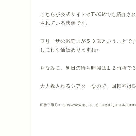
こちらが公式サイトやTVCMでも紹介さ
されている映像です。
フリーザの戦闘力が５３億ということで
しに行く価値ありますね♪
ちなみに、初日の待ち時間は１２時頃で
大人数入れるシアターなので、回転率は
画像引用元：https://www.usj.co.jp/jump/dragonball/summ