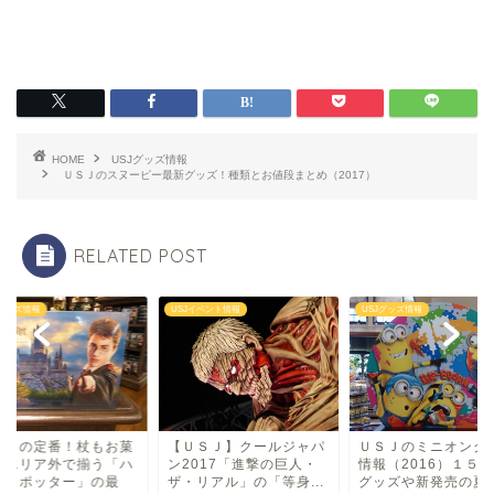
HOME
USJグッズ情報
ＵＳＪのスヌーピー最新グッズ！種類とお値段まとめ（2017）
RELATED POST
Jグッズ情報
USJイベント情報
USJグッズ情報
ＳＪの定番！杖もお菓
【ＵＳＪ】クールジャパ
ＵＳＪのミニオング
もエリア外で揃う「ハ
ン2017「進撃の巨人・
情報（2016）１５
ー・ポッター」の最
ザ・リアル」の「等身...
グッズや新発売の夏グ.