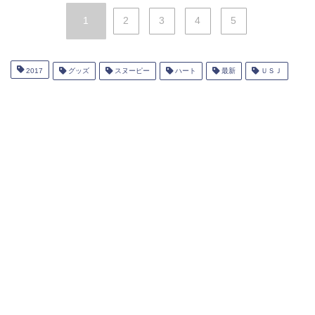
1
2
3
4
5
2017
グッズ
スヌーピー
ハート
最新
ＵＳＪ