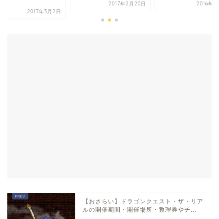
.
2017年2月20日
2016年8
2017年3月2日
【おさらい】ドラゴンクエスト・ザ・リア
ルの開催期間・開催場所・整理券やチ...