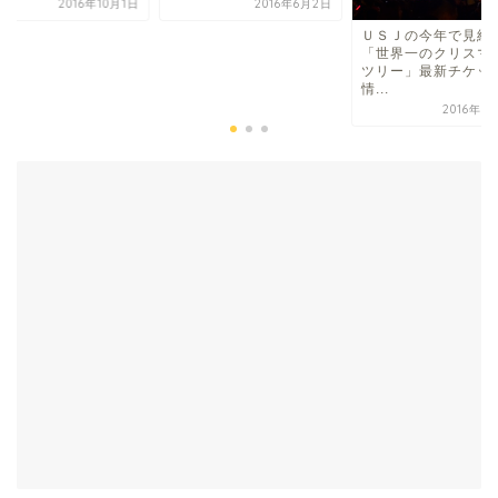
2016年6月2日
2016年1
ＵＳＪの今年で見納め！
「世界一のクリスマス・
ツリー」最新チケット
情...
2016年9月14日