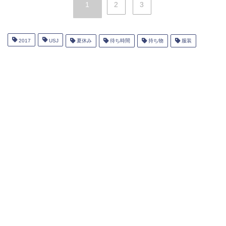
1
2
3
2017
USJ
夏休み
待ち時間
持ち物
服装