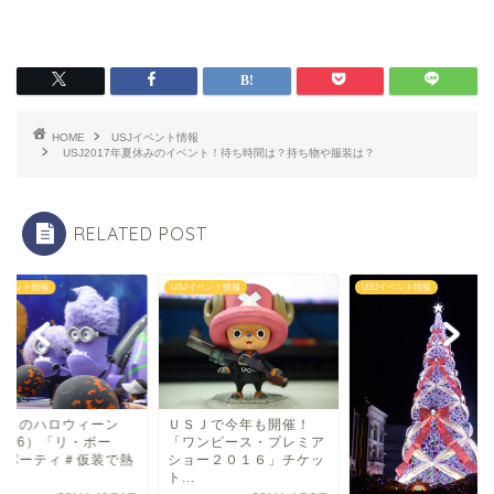
HOME
USJイベント情報
USJ2017年夏休みのイベント！待ち時間は？持ち物や服装は？
RELATED POST
Jイベント情報
USJイベント情報
USJイベント情報
ＳＪで今年も開催！
ＵＳＪのハロウィー
ワンピース・プレミア
（2016）「リ・ボー
ョー２０１６」チケッ
ン・パーティ＃仮装
.
狂...