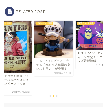
RELATED POST
Jイベント情報
USJイベント情報
USJイベント情報
ＵＳＪの2016年ハ
ィーン限定！ミニオ
ッズ最新情報
ＵＳＪ×ワンピース 今
年も「麦わら大船団の宴
2016年
レストラン」が登場！
2016年7月31日
ＳＪで今年も開催中！
ンピースの水かけショ
「ワンピース・ウォ
.
2016年7月29日