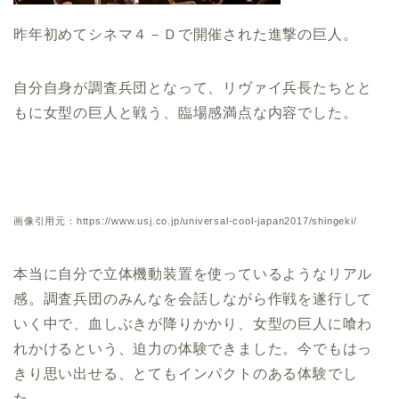
昨年初めてシネマ４－Ｄで開催された進撃の巨人。
自分自身が調査兵団となって、リヴァイ兵長たちとと
もに女型の巨人と戦う、臨場感満点な内容でした。
画像引用元：https://www.usj.co.jp/universal-cool-japan2017/shingeki/
本当に自分で立体機動装置を使っているようなリアル
感。調査兵団のみんなを会話しながら作戦を遂行して
いく中で、血しぶきが降りかかり、女型の巨人に喰わ
れかけるという、迫力の体験できました。今でもはっ
きり思い出せる、とてもインパクトのある体験でし
た。