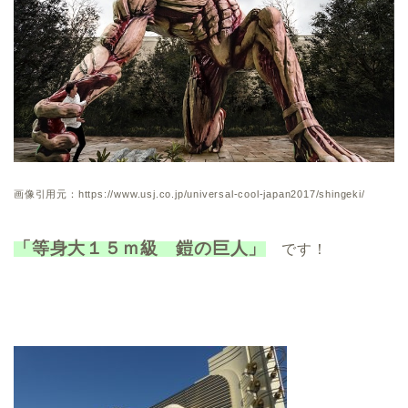
画像引用元：https://www.usj.co.jp/universal-cool-japan2017/shingeki/
「等身大１５ｍ級 鎧の巨人」
です！