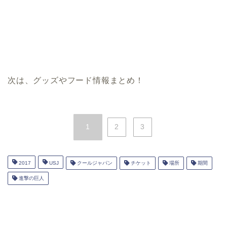
次は、グッズやフード情報まとめ！
1
2
3
2017
USJ
クールジャパン
チケット
場所
期間
進撃の巨人