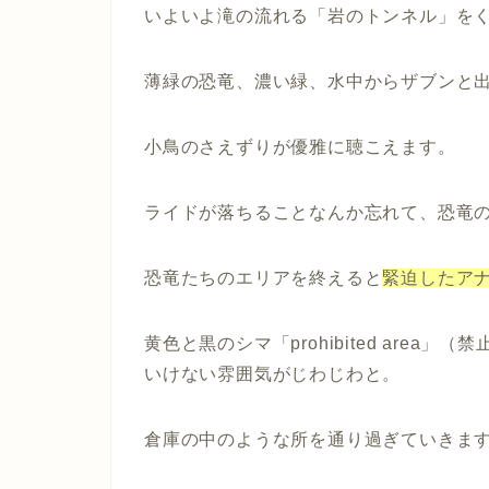
いよいよ滝の流れる「岩のトンネル」を
薄緑の恐竜、濃い緑、水中からザブンと
小鳥のさえずりが優雅に聴こえます。
ライドが落ちることなんか忘れて、恐竜
恐竜たちのエリアを終えると
緊迫したア
黄色と黒のシマ「
prohibited area
」（禁
いけない雰囲気がじわじわと。
倉庫の中のような所を通り過ぎていきま